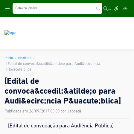
.
Início
Notícias
[Edital de convoca&ccedil;&atilde;o para Audi&ecirc;ncia
P&uacute;blica]
[Edital de
convoca&ccedil;&atilde;o para
Audi&ecirc;ncia P&uacute;blica]
Publicada em 26/09/2017 00:00 por Japoatã
[Edital de convocação para Audiência Pública]