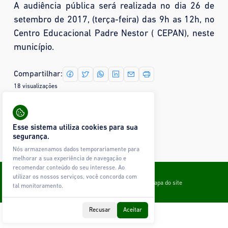
A audiência pública será realizada no dia 26 de
setembro de 2017, (terça-feira) das 9h as 12h, no
Centro Educacional Padre Nestor ( CEPAN), neste
município.
Compartilhar:
18 visualizações
Mais fotos
Nenhuma imagem encontrada.
Esse sistema utiliza cookies para sua
segurança.
Nós armazenamos dados temporariamente para
melhorar a sua experiência de navegação e
recomendar conteúdo do seu interesse. Ao
Todos os direitos reservados © Ágape Sistemas
utilizar os nossos serviços, você concorda com
Contato
Política de Privacidade
Glossário
Mapa do site
tal monitoramento.
Recusar
Aceitar