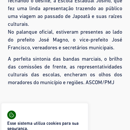
fechando o desfile, a Escola Estadual Josino, que
fez uma linda apresentação trazendo ao público
uma viagem ao passado de Japoatã e suas raízes
culturais.
No palanque oficial, estiveram presentes ao lado
do prefeito José Magno, o vice-prefeito José
Francisco, vereadores e secretários municipais.
A perfeita sintonia das bandas marciais, o brilho
das comissões de frente, as representatividades
culturais das escolas, encheram os olhos dos
moradores do município e regiões. ASCOM/PMJ
Compartilhar:
28 visualizações
Esse sistema utiliza cookies para sua
Mais fotos
segurança.