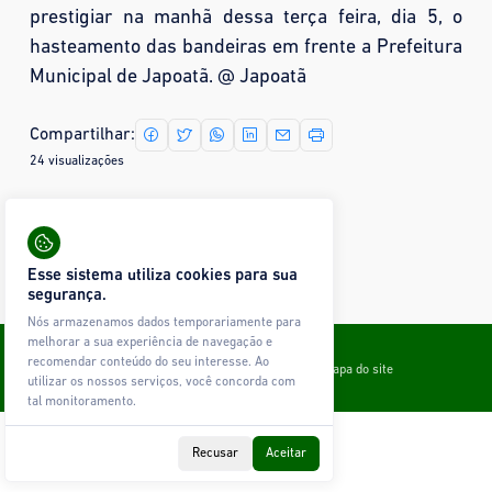
prestigiar na manhã dessa terça feira, dia 5, o
hasteamento das bandeiras em frente a Prefeitura
Municipal de Japoatã. @ Japoatã
Compartilhar:
24 visualizações
Mais fotos
Nenhuma imagem encontrada.
Esse sistema utiliza cookies para sua
segurança.
Nós armazenamos dados temporariamente para
melhorar a sua experiência de navegação e
Todos os direitos reservados © Ágape Sistemas
recomendar conteúdo do seu interesse. Ao
Contato
Política de Privacidade
Glossário
Mapa do site
utilizar os nossos serviços, você concorda com
tal monitoramento.
Recusar
Aceitar