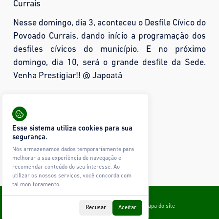
Currais
Nesse domingo, dia 3, aconteceu o Desfile Cívico do
Povoado Currais, dando início a programação dos
desfiles cívicos do município. E no próximo
domingo, dia 10, será o grande desfile da Sede.
Venha Prestigiar!! @ Japoatã
Compartilhar:
54 visualizações
Esse sistema utiliza cookies para sua
Mais fotos
segurança.
Nós armazenamos dados temporariamente para
Nenhuma imagem encontrada.
melhorar a sua experiência de navegação e
recomendar conteúdo do seu interesse. Ao
utilizar os nossos serviços, você concorda com
tal monitoramento.
Todos os direitos reservados © Ágape Sistemas
Contato
Política de Privacidade
Glossário
Mapa do site
Recusar
Aceitar