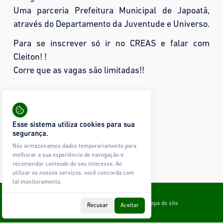
Uma parceria Prefeitura Municipal de Japoatã,
através do Departamento da Juventude e Universo.
Para se inscrever só ir no CREAS e falar com
Cleiton! !
Corre que as vagas são limitadas!!
Compartilhar:
31 visualizações
Esse sistema utiliza cookies para sua
Mais fotos
segurança.
Nós armazenamos dados temporariamente para
Nenhuma imagem encontrada.
melhorar a sua experiência de navegação e
recomendar conteúdo do seu interesse. Ao
utilizar os nossos serviços, você concorda com
tal monitoramento.
Todos os direitos reservados © Ágape Sistemas
Contato
Política de Privacidade
Glossário
Mapa do site
Recusar
Aceitar