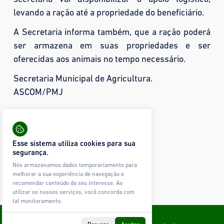
levando a ração até a propriedade do beneficiário.
A Secretaria informa também, que a ração poderá
ser armazena em suas propriedades e ser
oferecidas aos animais no tempo necessário.
Secretaria Municipal de Agricultura.
ASCOM/PMJ
Compartilhar:
18 visualizações
Esse sistema utiliza cookies para sua
Mais fotos
segurança.
Nós armazenamos dados temporariamente para
Nenhuma imagem encontrada.
melhorar a sua experiência de navegação e
recomendar conteúdo do seu interesse. Ao
utilizar os nossos serviços, você concorda com
tal monitoramento.
Todos os direitos reservados © Ágape Sistemas