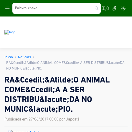
.
Início
Notícias
RA&Ccedil;&Atilde;O ANIMAL COME&Ccedil;A A SER DISTRIBU&Iacute;DA
NO MUNIC&Iacute;PIO.
RA&Ccedil;&Atilde;O ANIMAL
COME&Ccedil;A A SER
DISTRIBU&Iacute;DA NO
MUNIC&Iacute;PIO.
Publicada em 27/06/2017 00:00 por Japoatã