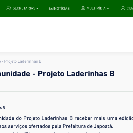
NOTÍCIAS
SECRETARIAS
MULTIMÍDIA
CI
 - Projeto Laderinhas B
munidade - Projeto Laderinhas B
s B
munidade do Projeto Laderinhas B receber mais uma ediçã
os serviços ofertados pela Prefeitura de Japoatã.