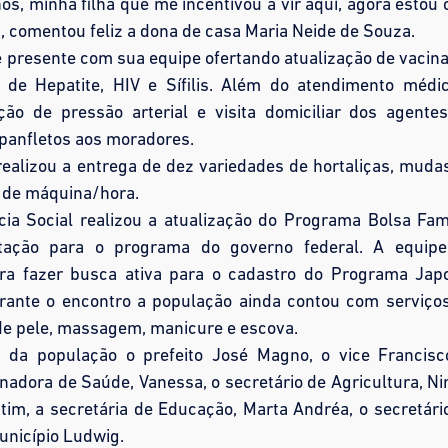
os, minha filha que me incentivou a vir aqui, agora estou
, comentou feliz a dona de casa Maria Neide de Souza.
e presente com sua equipe ofertando atualização de vacin
o de Hepatite, HIV e Sífilis. Além do atendimento médi
ição de pressão arterial e visita domiciliar dos agente
 panfletos aos moradores.
realizou a entrega de dez variedades de hortaliças, muda
ço de máquina/hora.
cia Social realizou a atualização do Programa Bolsa Famí
ação para o programa do governo federal. A equip
ra fazer busca ativa para o cadastro do Programa Jap
rante o encontro a população ainda contou com serviço
 de pele, massagem, manicure e escova.
 da população o prefeito José Magno, o vice Francisc
nadora de Saúde, Vanessa, o secretário de Agricultura, Ni
ntim, a secretária de Educação, Marta Andréa, o secretári
unicípio Ludwig.