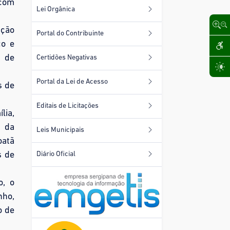
 com
Lei Orgânica
ação
Portal do Contribuinte
co e
s de
Certidões Negativas
Portal da Lei de Acesso
s de
Editais de Licitações
lia,
e da
Leis Municipais
oatã
s de
Diário Oficial
o, o
nho,
o de